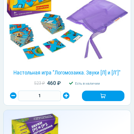
Настольная игра "Логомозаика. Звуки [Л] и [Л']"
460 ₽
523 ₽
Есть в наличии