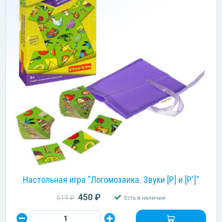
Настольная игра "Логомозаика. Звуки [Р] и [Р']"
450 ₽
519 ₽
Есть в наличии