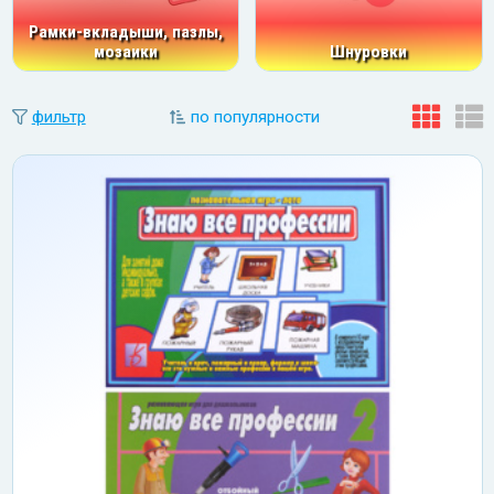
Рамки-вкладыши, пазлы,
мозаики
Шнуровки
фильтр
по популярности