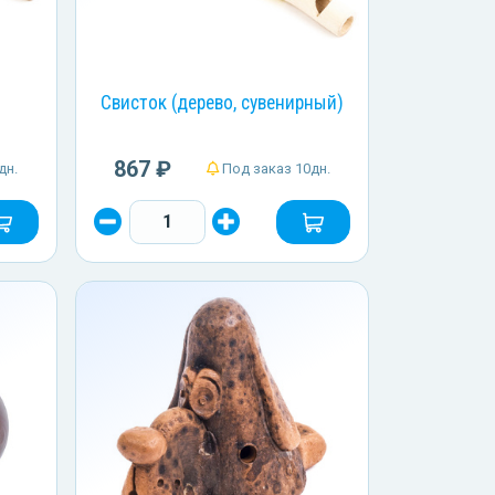
Свисток (дерево, сувенирный)
867 ₽
дн.
Под заказ 10дн.