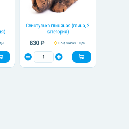
Свистулька глиняная (глина, 2
ия)
категория)
830 ₽
дн.
Под заказ 10дн.