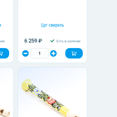
я
Цуг-свирель
6 259 ₽
чии
Есть в наличии